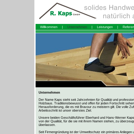
Willkommen
|
Unternehmen
|
Leistungen
|
Refere
Unternehmen
Der Name Kaps steht seit Jahrzehnten für Qualität und profession
Holzbaus. Traditionsbewusst und offen für jeden Fortschritt sehen
Herausforderung, die es mit Bravour zu meistern gilt. Die volle Z
Arbeitsschritt ist unser oberstes Ziel.
Unsere beiden Geschäftsführer Eberhard und Hans-Werner Kaps l
von der Qualität, für die sie mit ihrem Namen stehen, zu überzeug
überlassen.
Seit Firmengründung ist der Umweltschutz ein primäres Anliege